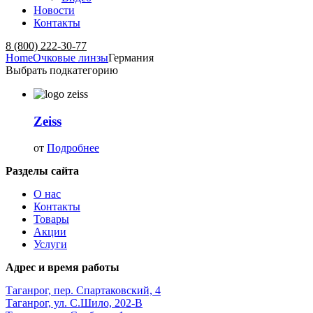
Новости
Контакты
Menu
8 (800) 222-30-77
Home
Очковые линзы
Германия
Выбрать подкатегорию
Zeiss
от
Подробнее
Разделы сайта
О нас
Контакты
Товары
Акции
Услуги
Адрес и время работы
Таганрог, пер. Спартаковский, 4
Таганрог, ул. С.Шило, 202-В