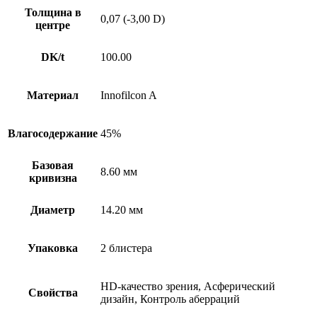
Толщина в
0,07 (-3,00 D)
центре
DK/t
100.00
Материал
Innofilcon A
Влагосодержание
45%
Базовая
8.60 мм
кривизна
Диаметр
14.20 мм
Упаковка
2 блистера
HD-качество зрения, Асферический
Свойства
дизайн, Контроль аберраций