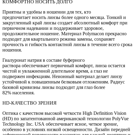
КОМФОРТНО НОСИТЬ ДОЛГО
Приятны и удобны в ношении для тех, кто
предпочитает носить линзы более одного месяца. Тонкий и
закругленный край линзы создает абсолютный комфорт при
первичном надевании и поддерживает здоровое,
продолжительное ношение. Материал Polymacon прекрасно
подходит для квартального режима замены, сохраняет
прочность и гибкость контактной линзы в течение всего срока
ношения.
Гиалуронат натрия в составе буферного
раствора обеспечивает первичный комфорт, линза остается
чистой и увлажненной длительное время, а глаз не
подвержен инфекциям. Неионный материал делает линзу
устойчивой к повышенным белковым отложениям. Радиус
базовой кривизны линзы подходит для глаз более
82% населения.
HD-КАЧЕСТВО ЗРЕНИЯ
Оптика с качеством высокой четкости High Definition Vision
(HD) по запатентованной американской технологии PolyVue
Technology Inc. USA обеспечивает ясное, четкое зрение,
особенно в условиях низкой освещенности. Дизайн передней
асферической поверхности рассчитан для каждой диоптрии и