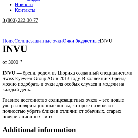
Новости
Контакты
Menu
8 (800) 222-30-77
Home
Солнцезащитные очки
Очки бюджетные
INVU
INVU
от
3000
₽
INVU
— бренд, родом из Цюриха созданный специалистами
Swiss Eyewear Group AG в 2013 году. В коллекциях бренда
можно подобрать и очки для особых случаев и модели на
каждый день.
Главное достоинство солнцезащитных очков – это новые
ультра-поляризационные линзы, которые позволяют
полностью убрать блики в отличии от обычных, старых
поляризационных линз.
Additional information