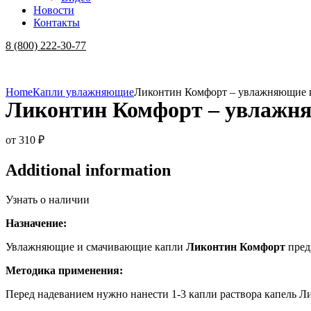
Новости
Контакты
Menu
8 (800) 222-30-77
Home
Капли увлажняющие
Ликонтин Комфорт – увлажняющие 
Ликонтин Комфорт – увлажн
от
310
₽
Additional information
Узнать о наличии
Назначение:
Увлажняющие и смачивающие капли
Ликонтин Комфорт
пред
Методика применения:
Перед надеванием нужно нанести 1-3 капли раствора капель Л