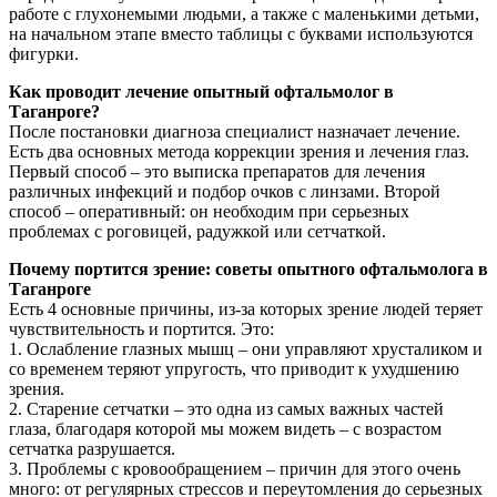
работе с глухонемыми людьми, а также с маленькими детьми,
на начальном этапе вместо таблицы с буквами используются
фигурки.
Как проводит лечение опытный офтальмолог в
Таганроге?
После постановки диагноза специалист назначает лечение.
Есть два основных метода коррекции зрения и лечения глаз.
Первый способ – это выписка препаратов для лечения
различных инфекций и подбор очков с линзами. Второй
способ – оперативный: он необходим при серьезных
проблемах с роговицей, радужкой или сетчаткой.
Почему портится зрение: советы опытного офтальмолога в
Таганроге
Есть 4 основные причины, из-за которых зрение людей теряет
чувствительность и портится. Это:
1. Ослабление глазных мышц – они управляют хрусталиком и
со временем теряют упругость, что приводит к ухудшению
зрения.
2. Старение сетчатки – это одна из самых важных частей
глаза, благодаря которой мы можем видеть – с возрастом
сетчатка разрушается.
3. Проблемы с кровообращением – причин для этого очень
много: от регулярных стрессов и переутомления до серьезных