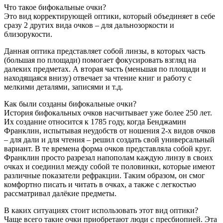
Что такое бифокальные очки?
Это вид корректирующей оптики, который объединяет в себе
сразу 2 других вида очков – для дальнозоркости и
близорукости.
Данная оптика представляет собой линзы, в которых часть
(большая по площади) помогает фокусировать взгляд на
далеких предметах. А вторая часть (меньшая по площади и
находящаяся внизу) отвечает за чтение книг и работу с
мелкими деталями, записями и т.д.
Как были созданы бифокальные очки?
История бифокальных очков насчитывает уже более 250 лет.
Их создание относится к 1785 году, когда Бенджамин
Франклин, испытывая неудобств от ношения 2-х видов очков
– для дали и для чтения – решил создать свой универсальный
вариант. В те времена форма очков представляла собой круг.
Франклин просто разрезал напополам каждую линзу в своих
очках и соединил между собой те половинки, которые имеют
различные показатели рефракции. Таким образом, он смог
комфортно писать и читать в очках, а также с легкостью
рассматривал далёкие предметы.
В каких ситуациях стоит использовать этот вид оптики?
Чаще всего такие очки приобретают люди с пресбиопией. Эта