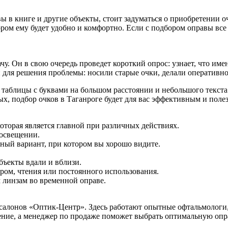
вы в книге и другие объекты, стоит задуматься о приобретении 
ором ему будет удобно и комфортно. Если с подбором оправы вс
чу. Он в свою очередь проведет короткий опрос: узнает, что име
для решения проблемы: носили старые очки, делали оперативное
я таблицы с буквами на большом расстоянии и небольшого текст
ых, подбор очков в Таганроге будет для вас эффективным и пол
 которая является главной при различных действиях.
 освещении.
ный вариант, при котором вы хорошо видите.
бъекты вдали и вблизи.
ром, чтения или постоянного использования.
 линзам во временной оправе.
 салонов «Оптик-Центр». Здесь работают опытные офтальмологи,
ние, а менеджер по продаже поможет выбрать оптимальную оправ