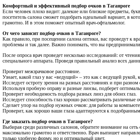
Комфортный и эффективный подбор очков в Таганроге
Если человек плохо видит: далекие или близкие предметы, бук
посетитель салона сможет подобрать идеальный вариант, в кот
грамотно. И в этом поможет опытный врач-офтальмолог.
От чего зависит подбор очков в Таганроге?
Как правило, при посещении салона оптики, вас проведут к вра
проблемы и так далее. Важно понимать, что вы предпринимали 
После опроса врач проведет несколько исследований: от чтени
специального аппарата. Проведя правильный анализ всех данн
Проверит межзрачковое расстояние.
Узнает, какой глаз у вас «ведущий» – это как с ведущей рукой,
Исследует остроту зрения на разных расстояниях и при разном
Используя пробную оправу и разные линзы, подберет оптималь
Проверит необходимость подбора разных линз для обоих глаз.
Исследует способность глаз хорошо рассматривать различные о
Сделает упор на подбор нужных очков: для работы за компьюте
Проверит, как хорошо ваши глаза адаптируются к подобранным
Где заказать подбор очков в Таганроге?
Выбирая среди различных салонов, обратите внимание на сеть
максимально грамотно и ответственно. Врач выпишет направле
только удобную форму, но и оптимальный цвет.