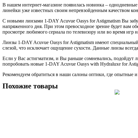
В нашем интернет-магазине появилась новинка – однодневные 
линейки уже известных своим непревзойденным качеством конт
С новыми линзами 1-DAY Acuvue Oasys for Astigmatism Вы заб
напряженного дня. При этом превосходное зрение будет вам обе
просмотре любимого сериала по телевизору или во время игр н
Линзы 1-DAY Acuvue Oasys for Astigmatism имеют специальный 
слезой, что исключает ощущение сухости. Данные линзы всегд
Если у Вас астигматизм, и Вы раньше сомневались, подойдут ли
попробовать новые 1-DAY Acuvue Oasys with Hydraluxe for Asti
Рекомендуем обратиться в наши салоны оптики, где опытные и
Похожие товары