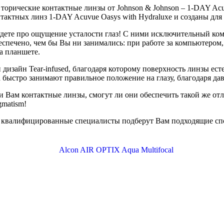
торические контактные линзы от Johnson & Johnson – 1-DAY Acu
актных линз 1-DAY Acuvue Oasys with Hydraluxe и созданы для
удете про ощущение усталости глаз! С ними исключительный ком
спечено, чем бы Вы ни занимались: при работе за компьютером, 
а планшете.
дизайн Tear-infused, благодаря которому поверхность линзы ес
а быстро занимают правильное положение на глазу, благодаря д
 Вам контактные линзы, смогут ли они обеспечить такой же отли
gmatism!
 квалифицированные специалисты подберут Вам подходящие спос