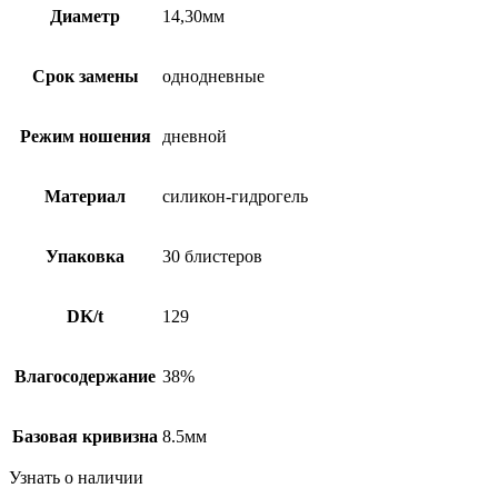
Диаметр
14,30мм
Срок замены
однодневные
Режим ношения
дневной
Материал
силикон-гидрогель
Упаковка
30 блистеров
DK/t
129
Влагосодержание
38%
Базовая кривизна
8.5мм
Узнать о наличии