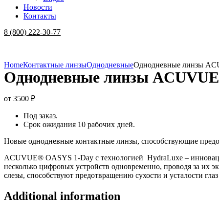
Новости
Контакты
Menu
8 (800) 222-30-77
Home
Контактные линзы
Однодневные
Однодневные линзы AC
Однодневные линзы ACUVUE 
от
3500
₽
Под заказ.
Срок ожидания 10 рабочих дней.
Новые однодневные контактные линзы, способствующие предот
ACUVUE® OASYS 1-Day с технологией HydraLuxe – инновацио
несколько цифровых устройств одновременно, проводя за их 
слезы, способствуют предотвращению сухости и усталости гла
Additional information