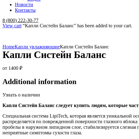
Новости
Контакты
Menu
8 (800) 222-30-77
View cart
“Капли Систейн Баланс” has been added to your cart.
Home
Капли увлажняющие
Капли Систейн Баланс
Капли Систейн Баланс
от
1400
₽
Additional information
Узнать о наличии
Капли Систейн Баланс следует купить людям, которые часто
Специальная система LipiTech, которая является уникальной о
распределяется по поврежденной поверхности глазного яблока 
пробелы в наружном липидном слое, стабилизируется слезная 
неприятные симптомы сухости глаза.